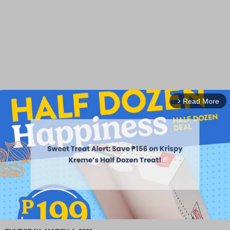
Read More
arrow_forward_ios