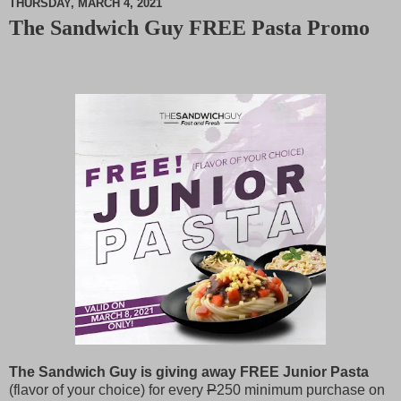
THURSDAY, MARCH 4, 2021
The Sandwich Guy FREE Pasta Promo
M
u
t
e
The Sandwich Guy is giving away FREE Junior Pasta
(flavor of your choice) for every
P
250 minimum purchase on