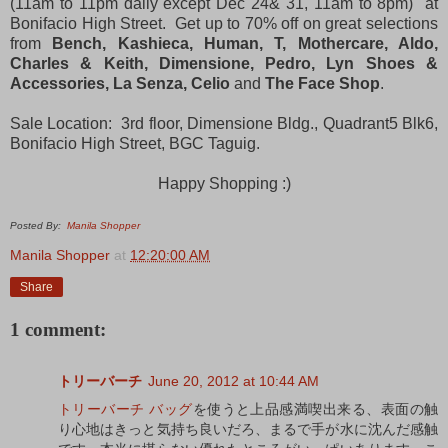
(11am to 11pm daily except Dec 24& 31, 11am to 8pm) at
Bonifacio High Street. Get up to 70% off on great selections
from
Bench, Kashieca, Human, T, Mothercare, Aldo,
Charles & Keith, Dimensione, Pedro, Lyn Shoes &
Accessories, La Senza, Celio
and
The Face Shop
.
Sale Location: 3rd floor, Dimensione Bldg., Quadrant5 Blk6,
Bonifacio High Street, BGC Taguig.
Happy Shopping :)
Posted By:
Manila Shopper
Manila Shopper
at
12:20:00 AM
Share
1 comment:
トリーバーチ
June 20, 2012 at 10:44 AM
トリーバーチ バッグ
を使うと上品感満喫出来る、表面の触
り心地はきっと気持ち良いだろ、まるで手が水に沈んだ感触