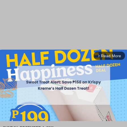
Read More
arrow_forward_ios