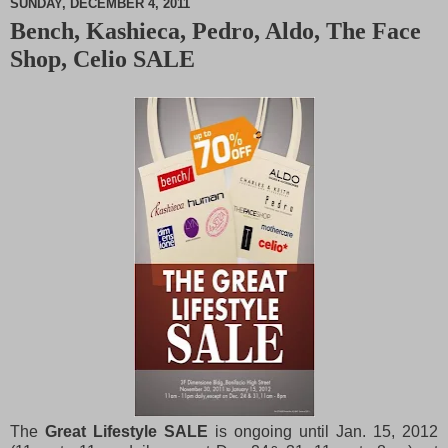
SUNDAY, DECEMBER 4, 2011
Bench, Kashieca, Pedro, Aldo, The Face
M
Shop, Celio SALE
u
t
e
The
Great Lifestyle SALE
is ongoing until Jan. 15, 2012