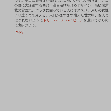
です。本当に堪らない優れたところがいっぱいあります、こ
の夏に大活躍する商品、注目浴びられるデザイン、高級感満
載の雰囲気、バッグに困っている人にオススメ。周りの女性
より遠くまで見える、人口がますます増えた世の中、友人と
はぐれないように
トリーバーチ ハイヒール
を履いてから街
に出掛けよう。
Reply